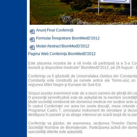
Anunț Final Conferință
Formular Înregistrare BiomMedD'2012
Model Abstract BiomMedD'2012
Pagina Web Conferința BiomMedD'2012
Este placerea noastra de a vă invita să participați la a 5-a Con
tisulară şi dispozitive medicale" BiomMedD'2012, pe 29 August -
Conferinţa va fi găzduită de Universitatea Ovidius din Constant
Constanța este construită pe ruinele antice ale Tomis-ului; un 
regiunea Mării Negre şi Europei de Sud-Est.
Scopul acestui eveniment este de a reuni oameni de ştiinţă din cer
O prezenţă semnificativă este de așteptat de la membrii societăţilo
Multe societăți românesti din domeniul medical vor susține activ a
În cadrul Conferinţei vor avea loc unele discuţii, mese rotunde cu 
Programul Cadru 7, principalul instrument de cercetare şi dezvo
desfăşura în paralel şi va atrage interesul pe scară largă de la part
Conferinţa va găzdui, de asemenea, secţiunea Tinerilor Oame
Societăţii Române de Biomateriale. Participarea activă din domen
specialităţi diferite este așteptată.