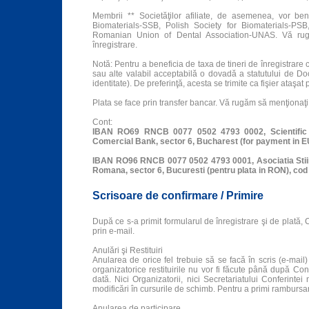
Membrii ** Societăţilor afiliate, de asemenea, vor ben
Biomaterials-SSB, Polish Society for Biomaterials-
Romanian Union of Dental Association-UNAS. Vă rugă
înregistrare.
Notă: Pentru a beneficia de taxa de tineri de înregistrare 
sau alte valabil acceptabilă o dovadă a statutului de Do
identitate). De preferinţă, acesta se trimite ca fişier ataşat 
Plata se face prin transfer bancar. Vă rugăm să menţionaţi
Cont:
IBAN RO69 RNCB 0077 0502 4793 0002, Scientif
Comercial Bank, sector 6, Bucharest (for payment in 
IBAN RO96 RNCB 0077 0502 4793 0001, Asociatia St
Romana, sector 6, Bucuresti (pentru plata in RON), cod
Scrisoare de confirmare / Primire
După ce s-a primit formularul de înregistrare şi de plată,
prin e-mail.
Anulări şi Restituiri
Anularea de orice fel trebuie să se facă în scris (e-mai
organizatorice restituirile nu vor fi făcute până după Conf
dată. Nici Organizatorii, nici Secretariatului Conferintei
modificări în cursurile de schimb. Pentru a primi rambursar
Anularea de participare