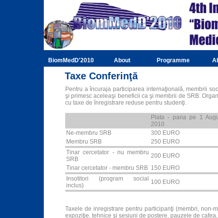
BiomMedD'2010
About
Programme
A
Taxe Conferinţă
Pentru a încuraja participarea internaţională, membrii soc
şi primesc aceleaşi beneficii ca şi membrii de SRB. Organi
cu taxe de înregistrare reduse pentru studenţi.
Plata - pana pe 1 Augu
2010
Ne-membru SRB
300 EURO
Membru SRB
250 EURO
Tinar cercetator - nu membru
200 EURO
SRB
Tinar cercetator - membru SRB
150 EURO
Insotitori (program social
100 EURO
inclus)
Taxele de inregistrare pentru participanţi (membri, non-mem
expoziţie, tehnice şi sesiuni de postere, pauzele de cafea, 