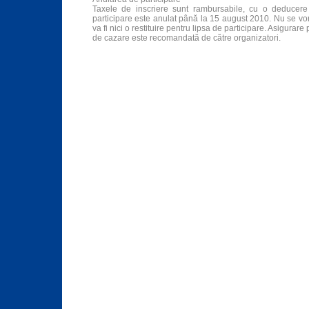
Taxele de inscriere sunt rambursabile, cu o deducere
participare este anulat până la 15 august 2010. Nu se vo
va fi nici o restituire pentru lipsa de participare. Asigurar
de cazare este recomandată de către organizatori.